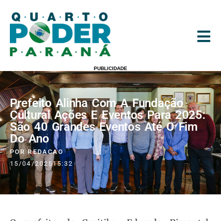
PUBLICIDADE
Prefeito Alinha Com A Fundação
Cultural Ações E Eventos Para 2025:
São 40 Grandes Eventos Até O Fim
Do Ano
POR
REDACAO
15/04/2025
15:32