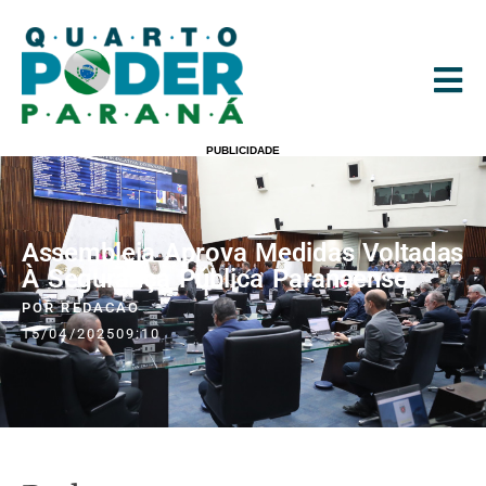
PUBLICIDADE
Assembleia Aprova Medidas Voltadas
À Segurança Pública Paranaense
POR
REDACAO
15/04/2025
09:10