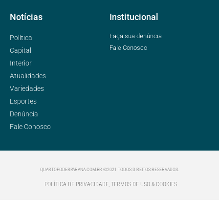
Notícias
Institucional
Faça sua denúncia
Política
Fale Conosco
Capital
Interior
Atualidades
Variedades
Esportes
Denúncia
Fale Conosco
QUARTOPODERPARANA.COM.BR ©2021 TODOS DIREITOS RESERVADOS.
POLÍTICA DE PRIVACIDADE, TERMOS DE USO & COOKIES