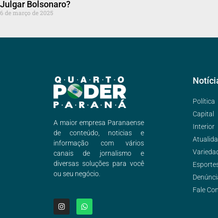
Julgar Bolsonaro?
6 de março de 2025
Notíci
Política
Capital
A maior empresa Paranaense
Interior
de conteúdo, noticias e
Atualid
informação com vários
Varieda
canais de jornalismo e
diversas soluções para você
Esporte
ou seu negócio.
Denúnci
Fale Co