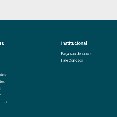
as
Institucional
Faça sua denúncia
Fale Conosco
ades
des
s
a
nosco