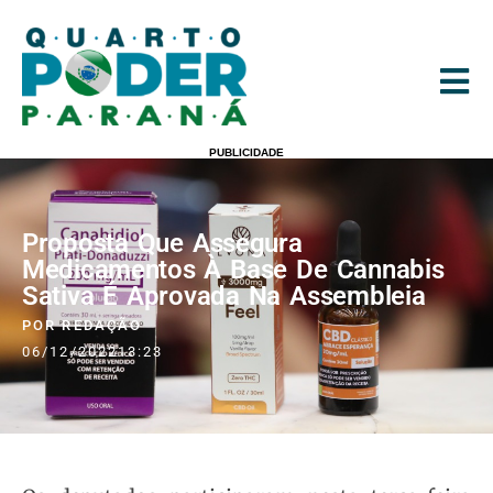
PUBLICIDADE
Proposta Que Assegura
Medicamentos À Base De Cannabis
Sativa É Aprovada Na Assembleia
POR
REDAÇÃO
06/12/2022
13:23