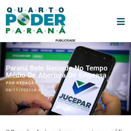
PUBLICIDADE
Paraná Bate Recorde No Tempo
Médio De Abertura De Empresa
POR
REDAÇÃO
08/11/2022
08:49