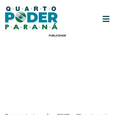
PUBLICIDADE
DNIT E União Terão Que Definir
Quem Cuida Das Praças De Pedágio
No Paraná
POR
REDAÇÃO
08/06/2022
15:21