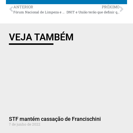
ANTERIOR
PRÓXIMO
Fórum Nacional de Limpeza e Manejo de Sólidos tem representação de Campo Largo
DNIT e União terão que definir quem cuida das praças de pedágio no Paraná
VEJA TAMBÉM
STF mantém cassação de Francischini
7 de junho de 2022