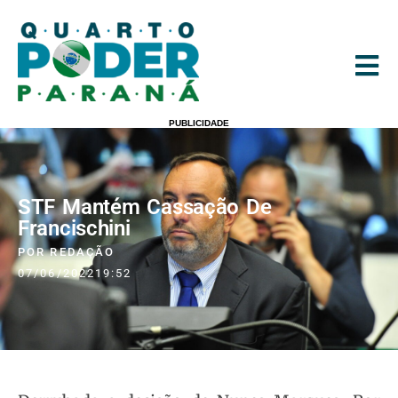
PUBLICIDADE
STF Mantém Cassação De
Francischini
POR
REDAÇÃO
07/06/2022
19:52