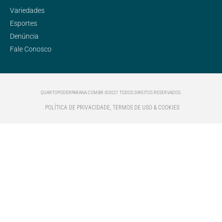
Variedades
Esportes
Denúncia
Fale Conosco
QUARTOPODERPARANA.COM.BR ©2021 TODOS DIREITOS RESERVADOS.
POLÍTICA DE PRIVACIDADE, TERMOS DE USO & COOKIES