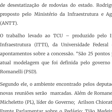
de desestatização de rodovias do estado. Rodrig
proposto pelo Ministério da Infraestrutura e Ag
(ANTT).
O trabalho levado ao TCU – produzido pelo In
Infraestrutura (ITTI), da Universidade Feder
apontamentos sobre a concessão. “São 25 pontos p
atual modelagem que foi definida pelo governo f
Romanelli (PSD).
Segundo ele, o ambiente encontrado pelos deputado
novas reuniões serão marcadas. Além de Romanel
Micheletto (PL), líder do Governo; Arilson Chiora
Frente Parlamentar sobre o Pedágio; Tião Medeir