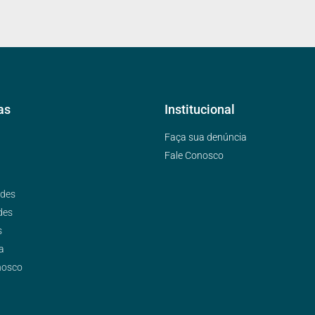
as
Institucional
Faça sua denúncia
Fale Conosco
ades
des
s
a
nosco