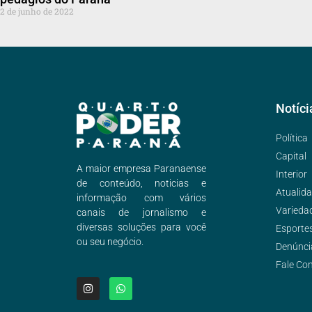
2 de junho de 2022
Notíci
Política
Capital
A maior empresa Paranaense
Interior
de conteúdo, noticias e
Atualid
informação com vários
Varieda
canais de jornalismo e
diversas soluções para você
Esporte
ou seu negócio.
Denúnci
Fale Co