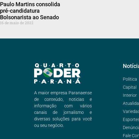
Paulo Martins consolida
pré-candidatura
Bolsonarista ao Senado
16 de maio de 2022
Notíci
Política
Capital
A maior empresa Paranaense
Interior
de conteúdo, noticias e
Atualid
informação com vários
Varieda
canais de jornalismo e
diversas soluções para você
Esporte
ou seu negócio.
Denúnci
Fale Co