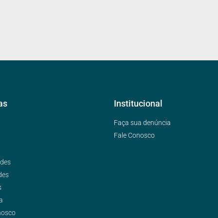
as
Institucional
Faça sua denúncia
Fale Conosco
ades
des
s
a
nosco