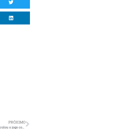
PRÓXIMO
Claudinei Oliveira exalta ponto fora de casa e afirma que Operário-PR controlou o jogo com um a menos