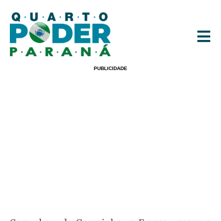
PUBLICIDADE
NBB: Franca Vence O Pato Basquete
Com Duplo-Duplo De Georginho
POR
REDACAO
07/04/2025
09:30