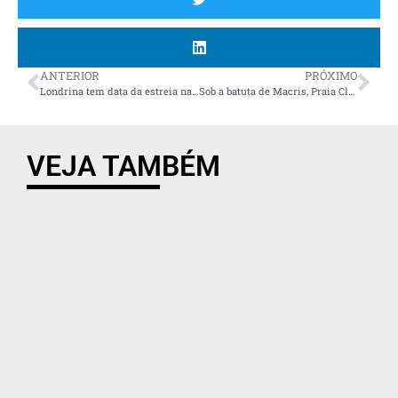
ANTERIOR
PRÓXIMO
Londrina tem data da estreia na Série C do Brasileiro definida; veja a agenda de jogos
Sob a batuta de Macris, Praia Clube bate Maringá e vai à semi da Superliga
VEJA TAMBÉM