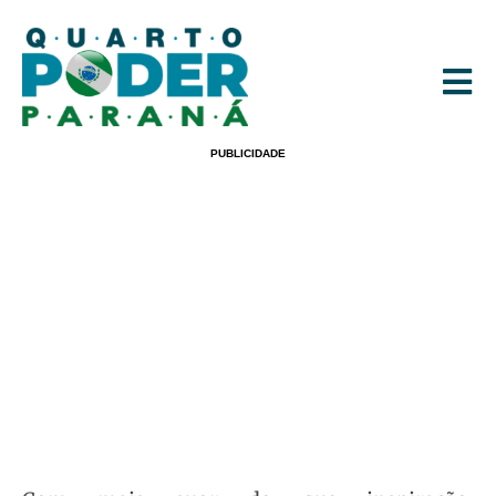
PUBLICIDADE
Análise: Coritiba Vence Na Base Da
Insistência E Vai Da Tensão Ao
Êxtase Com A Torcida
POR
REDACAO
07/04/2025
09:33