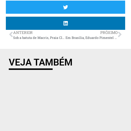
ANTERIOR
PRÓXIMO
Sob a batuta de Macris, Praia Clube bate Maringá e vai à semi da Superliga
Em Brasília, Eduardo Pimentel reforça pedido ao governo federal de retirada de trens de carga de dentro de Curitiba
VEJA TAMBÉM