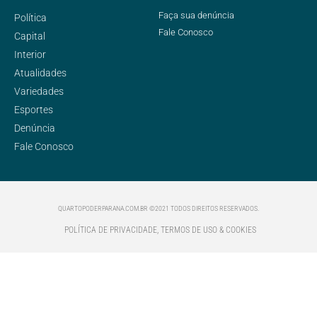
Faça sua denúncia
Política
Fale Conosco
Capital
Interior
Atualidades
Variedades
Esportes
Denúncia
Fale Conosco
QUARTOPODERPARANA.COM.BR ©2021 TODOS DIREITOS RESERVADOS.
POLÍTICA DE PRIVACIDADE, TERMOS DE USO & COOKIES