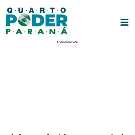
PUBLICIDADE
Final Do Paranaense: Operário-PR E
Maringá Tem Histórico De Equilíbrio
No Confronto; Veja Os Números
POR
REDACAO
27/03/2025
09:52