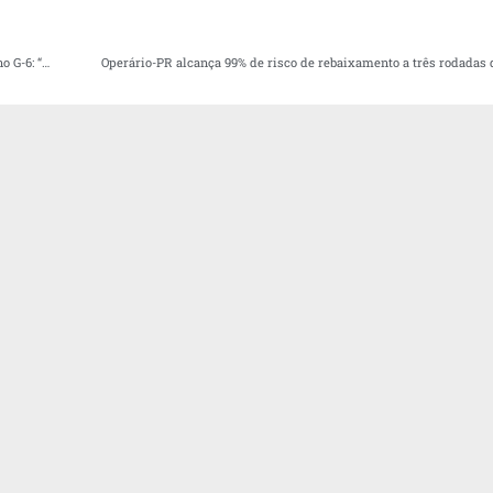
Felipão comemora resgate de espírito no Athletico contra o Coritiba e vantagem no G-6: “Nos dá respiro”
Operário-PR alcança 99% de risco de rebaixamento a três rodadas 