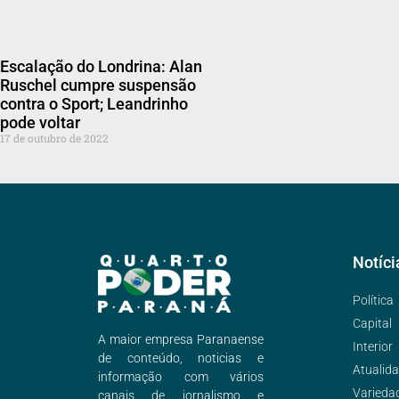
Escalação do Londrina: Alan
Ruschel cumpre suspensão
contra o Sport; Leandrinho
pode voltar
17 de outubro de 2022
Notíci
Política
Capital
A maior empresa Paranaense
Interior
de conteúdo, noticias e
Atualid
informação com vários
Varieda
canais de jornalismo e