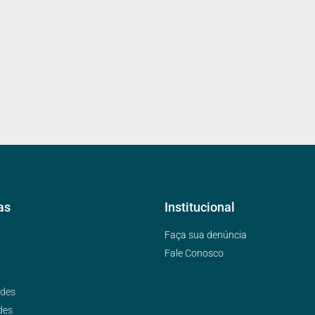
as
Institucional
Faça sua denúncia
Fale Conosco
ades
des