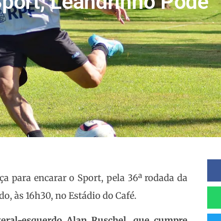
port; Leandrinho Pode
 para encarar o Sport, pela 36ª rodada da
do, às 16h30, no Estádio do Café.
teral-esquerdo Alan Ruschel, que cumpre