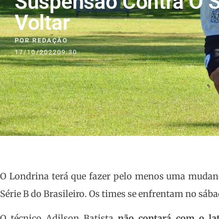
Suspensão Contra O S
Voltar
POR
REDAÇÃO
17/10/2022
09:30
O Londrina terá que fazer pelo menos uma mudança
Série B do Brasileiro. Os times se enfrentam no sába
O técnico Adilson Batista
não contará com o la