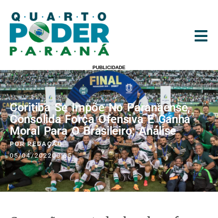
PUBLICIDADE
Coritiba Se Impõe No Paranaense,
Consolida Força Ofensiva E Ganha
Moral Para O Brasileiro; Análise
POR
REDAÇÃO
05/04/2022
00:55