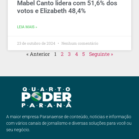
Mabel Canto lidera com 51,6% dos
votos e Elizabeth 48,4%
LEIA MAIS »
23 de outubro de 2024
Nenhum comentário
« Anterior
1
2
3
4
5
Seguinte »
A maior empresa Paranaense de conteúdo, noticias e informação
com vários canais de jornalismo e diversas soluções para você ou
seu negócio.