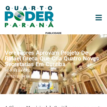
PUBLICIDADE
Vereadores Aprovam Projeto De
Rafael Greca Que Cria Quatro Novas
Secretarias Em Curitiba
POR
REDACAO
04/12/2024
17:22