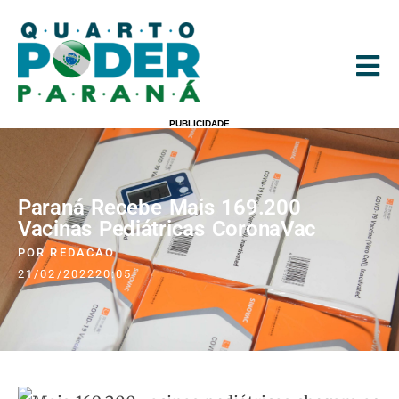
PUBLICIDADE
Paraná Recebe Mais 169.200
Vacinas Pediátricas CoronaVac
POR
REDACAO
21/02/2022
20:05