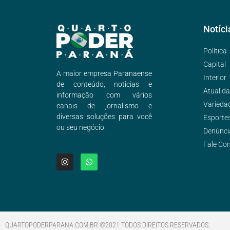
Notíci
Política
Capital
A maior empresa Paranaense
Interior
de conteúdo, noticias e
Atualid
informação com vários
Varieda
canais de jornalismo e
diversas soluções para você
Esporte
ou seu negócio.
Denúnci
Fale Co
QUARTOPODERPARANA.COM.BR ©2021 TODOS DIREITOS RESERVADOS.