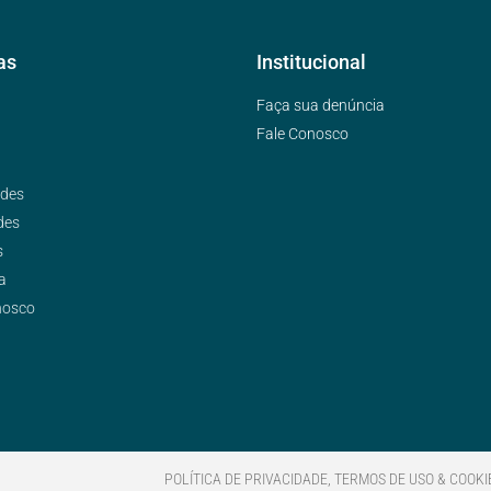
as
Institucional
Faça sua denúncia
Fale Conosco
ades
des
s
a
nosco
POLÍTICA DE PRIVACIDADE, TERMOS DE USO & COOKI