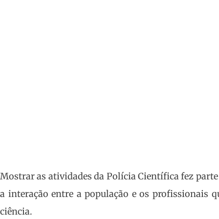
Atrai Público Em Mat
POR
REDACAO
21/02/2022
20:00
Mostrar as atividades da Polícia Científica fez par
a interação entre a população e os profissionais
ciência.