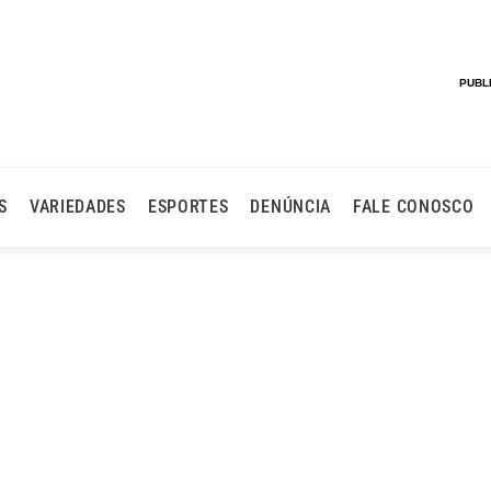
PUBL
S
VARIEDADES
ESPORTES
DENÚNCIA
FALE CONOSCO
ntos Da Polícia Científ