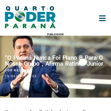
PUBLICIDADE
“O Paraná Nunca Foi Plano B Para O
Nosso Grupo”, Afirma Ratinho Junior
POR
REDACAO
19/06/2026
11:53