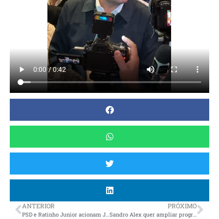
ANTERIOR
PRÓXIMO
PSD e Ratinho Junior acionam Justiça contra uso da imagem do governador em evento de Moro
Sandro Alex quer ampliar programa de rodovias em concreto que já chegou a mil quilômetros