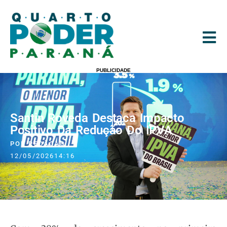
PUBLICIDADE
Santin Roveda Destaca Impacto
Positivo Da Redução Do IPVA
POR
REDACAO
12/05/2026
14:16