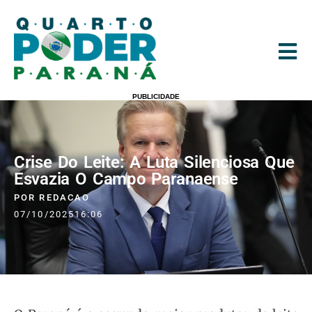
PUBLICIDADE
Crise Do Leite: A Luta Silenciosa Que
Esvazia O Campo Paranaense
POR
REDACAO
07/10/2025
16:06