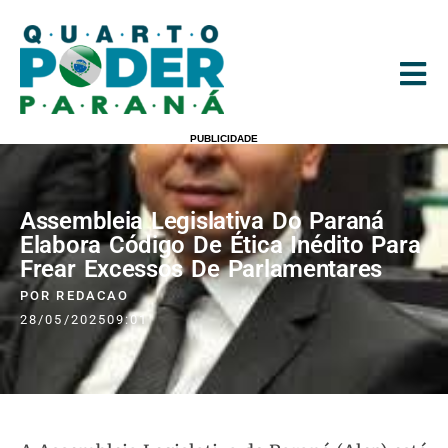
PUBLICIDADE
Assembleia Legislativa Do Paraná
Elabora Código De Ética Inédito Para
Frear Excessos De Parlamentares
POR
REDACAO
28/05/2025
09:01