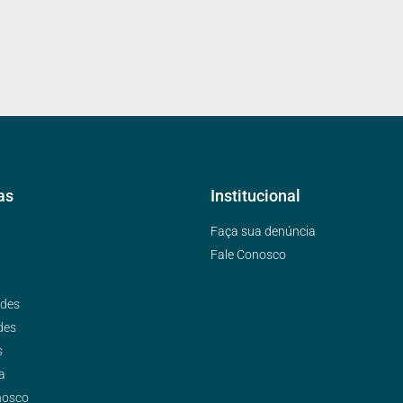
as
Institucional
Faça sua denúncia
Fale Conosco
ades
des
s
a
nosco