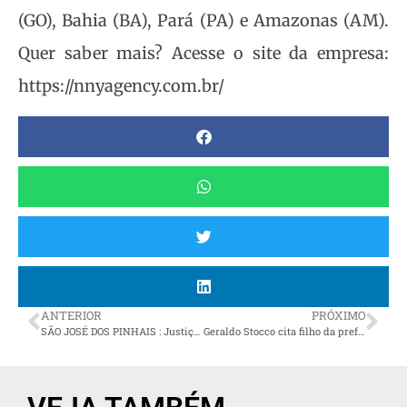
(GO), Bahia (BA), Pará (PA) e Amazonas (AM).
Quer saber mais? Acesse o site da empresa:
https://nnyagency.com.br/
ANTERIOR
PRÓXIMO
SÃO JOSÉ DOS PINHAIS : Justiça Eleitoral impugna pesquisa “ARAPONGAS” divulgada por Geraldo Mendes por irregularidades graves
Geraldo Stocco cita filho da prefeita de PG em esquema de corrupção e fraude