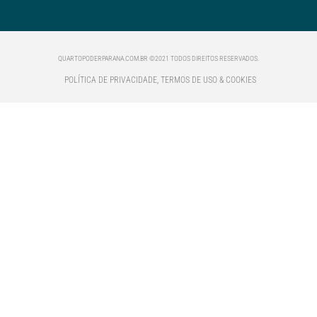
QUARTOPODERPARANA.COM.BR ©2021 TODOS DIREITOS RESERVADOS.
POLÍTICA DE PRIVACIDADE, TERMOS DE USO & COOKIES