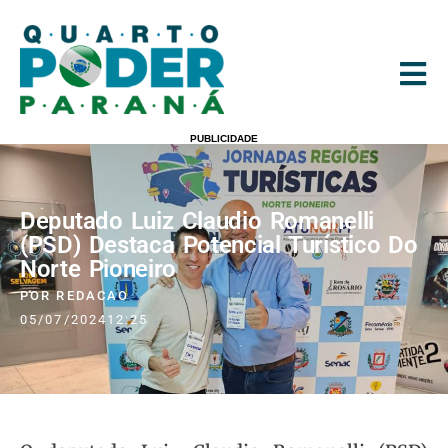
PUBLICIDADE
Deputado Luiz Claudio Romanelli
(PSD) Destaca Potencial Turístico Do
Norte Pioneiro
POR
REDACAO
05/07/2024
12:25