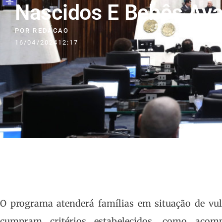
Nascidos E Bebês Av
POR
REDACAO
16/04/2024
12:17
O programa atenderá famílias em situação de vul
cumpram critérios estabelecidos, como acom