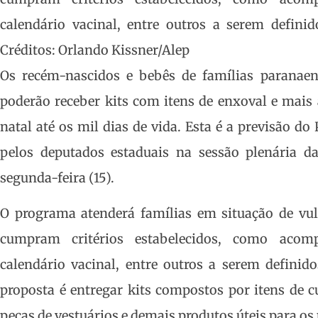
calendário vacinal, entre outros a serem defini
Créditos: Orlando Kissner/Alep
Os recém-nascidos e bebês de famílias paranaens
poderão receber kits com itens de enxoval e mais 
natal até os mil dias de vida. Esta é a previsão 
pelos deputados estaduais na sessão plenária da
segunda-feira (15).
O programa atenderá famílias em situação de vul
cumpram critérios estabelecidos, como acom
calendário vacinal, entre outros a serem definid
proposta é entregar kits compostos por itens de 
peças de vestuários e demais produtos úteis para os