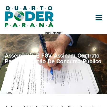
PUBLICIDADE
Assembleia E FGV Assinam Contrato
Para Realização De Concurso Público
POR
REDAÇÃO
15/12/2023
11:40