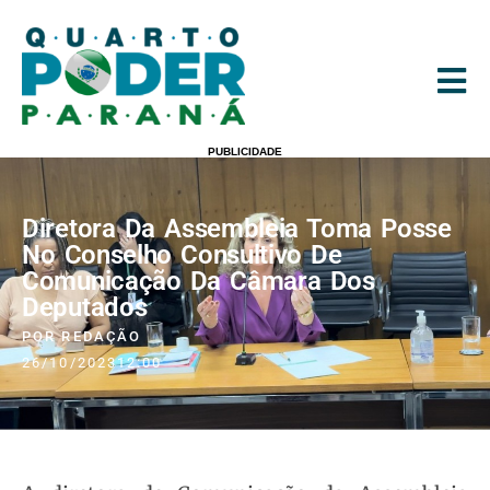
PUBLICIDADE
Diretora Da Assembleia Toma Posse
No Conselho Consultivo De
Comunicação Da Câmara Dos
Deputados
POR
REDAÇÃO
26/10/2023
12:00