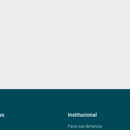
as
Institucional
Faça sua denúncia