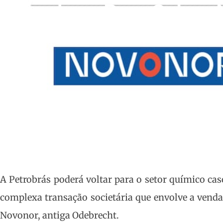
Braskem Para Salvar 
POR
REDAÇÃO
14/06/2023
17:00
A Petrobrás poderá voltar para o setor químico ca
complexa transação societária que envolve a vend
Novonor, antiga Odebrecht.