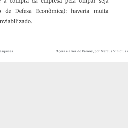
e a compra da empresa pela Unipar seja
o de Defesa Econômica): haveria muita
nviabilizado.
Pesquisas
‘Agora é a vez do Paraná’, por Marcus Vinicius