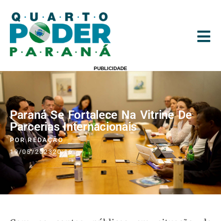
PUBLICIDADE
Paraná Se Fortalece Na Vitrine De
Parcerias Internacionais
POR
REDAÇÃO
19/05/2023
20:16