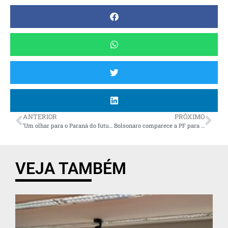
ANTERIOR
PRÓXIMO
‘Um olhar para o Paraná do futuro’, artigo de Alexandre Curi
Bolsonaro comparece a PF para depor sobre o 8 de janeiro
VEJA TAMBÉM