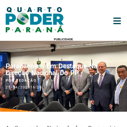
PUBLICIDADE
Paranaenses Em Destaque Na
Direção Nacional Do PP
POR
REDAÇÃO
25/04/2023
16:20