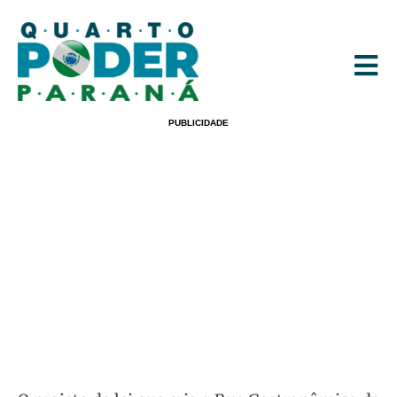
PUBLICIDADE
Em Apucarana, Projeto Que Cria Rua
Gastronômica É Aprovado Na
Câmara
POR
REDAÇÃO
04/04/2023
12:59