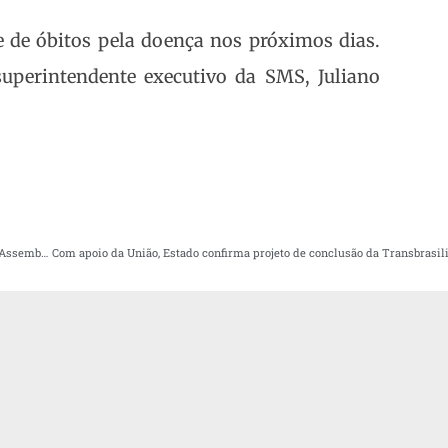
de óbitos pela doença nos próximos dias.
uperintendente executivo da SMS, Juliano
Projeto que atualiza lei de combate ao racismo no Paraná volta a ser debatido na Assembleia