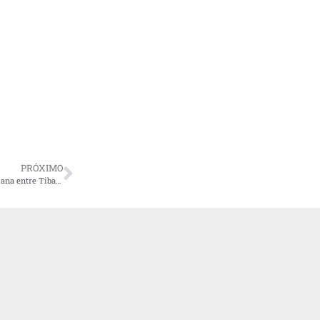
PRÓXIMO
Com apoio da União, Estado confirma projeto de conclusão da Transbrasiliana entre Tibagi e Imbituva