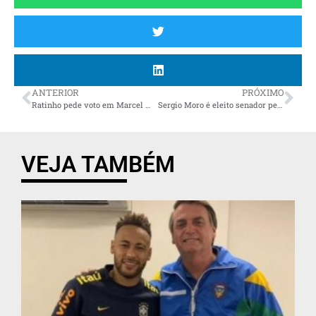
ANTERIOR
PRÓXIMO
Ratinho pede voto em Marcel Micheletto: “trabalho fantástico e experiência consolidada”
Sergio Moro é eleito senador pelo Paraná
VEJA TAMBÉM