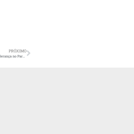
PRÓXIMO
Senado: Alvaro Dias ultrapassa 40% dos votos válidos e se consolida na liderança no Paraná