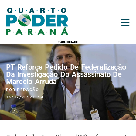
PUBLICIDADE
PT Reforça Pedido De Federalização
Da Investigação Do Assassinato De
Marcelo Arruda
POR
REDAÇÃO
15/07/2022
16:58