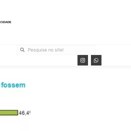
ICIDADE
6% E