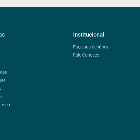
as
Institucional
Faça sua denúncia
Fale Conosco
ades
des
s
a
nosco