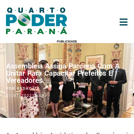
PUBLICIDADE
Assembleia Assina Parceria Com A
Unitar Para Capacitar Prefeitos E
Vereadores
POR
REDAÇÃO
01/07/2022
11:53