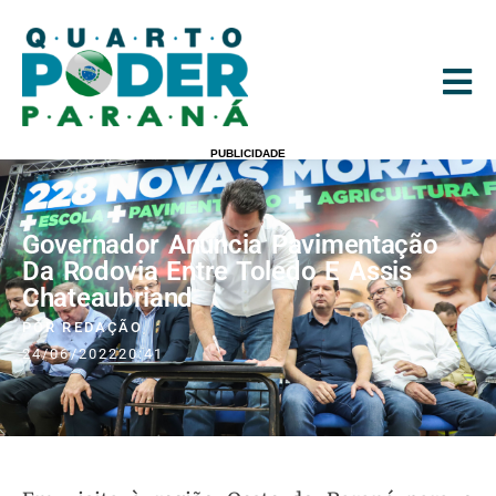
PUBLICIDADE
Governador Anuncia Pavimentação
Da Rodovia Entre Toledo E Assis
Chateaubriand
POR
REDAÇÃO
24/06/2022
20:41