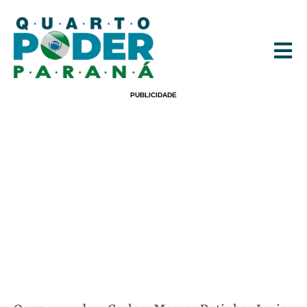
PUBLICIDADE
Governador Regulariza Moradia De
936 Famílias Em Imbituva
POR
REDAÇÃO
23/06/2022
18:57