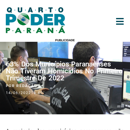
PUBLICIDADE
63% Dos Municípios Paranaenses
Não Tiveram Homicídios No Primeiro
Trimestre De 2022
POR
REDAÇÃO
14/06/2022
18:40