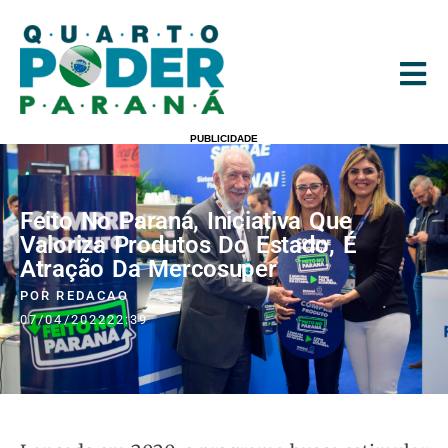
PUBLICIDADE
Feito No Paraná, Iniciativa Que
Valoriza Produtos Do Estado, É
Atração Da Mercosuper
POR
REDACAO
07/04/2022
22:39