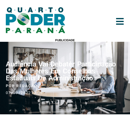
PUBLICIDADE
Audiência Vai Debater Participação
Das Mulheres Em Conselhos
Estaduais De Administração
POR
REDAÇÃO
07/03/2022
19:56