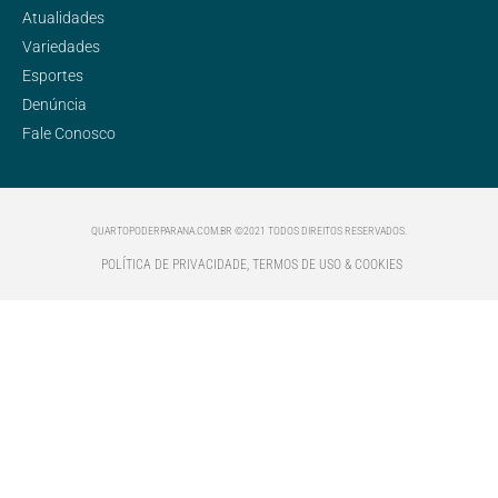
Atualidades
Variedades
Esportes
Denúncia
Fale Conosco
QUARTOPODERPARANA.COM.BR ©2021 TODOS DIREITOS RESERVADOS.
POLÍTICA DE PRIVACIDADE, TERMOS DE USO & COOKIES