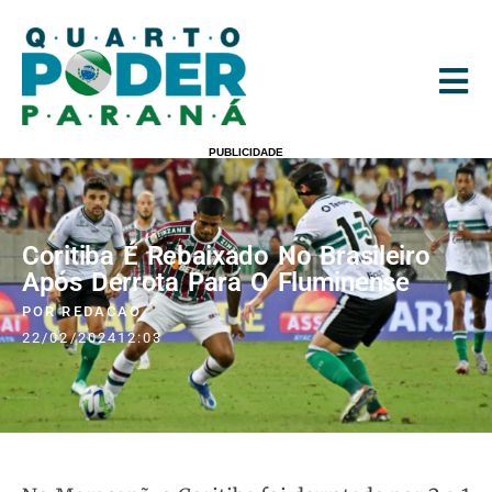
PUBLICIDADE
Coritiba É Rebaixado No Brasileiro
Após Derrota Para O Fluminense
POR
REDACAO
22/02/2024
12:03