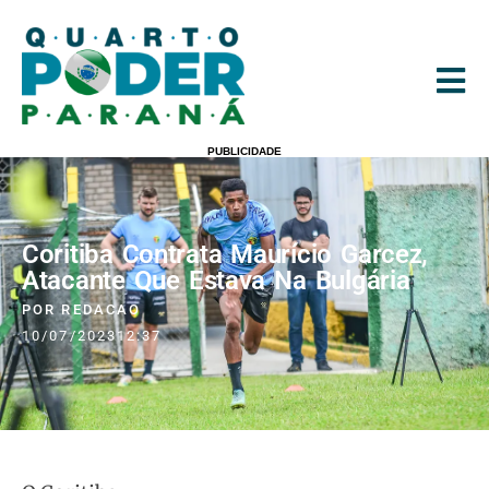
PUBLICIDADE
Coritiba Contrata Maurício Garcez,
Atacante Que Estava Na Bulgária
POR
REDACAO
10/07/2023
12:37