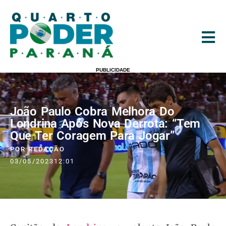
PUBLICIDADE
João Paulo Cobra Melhora Do
Londrina Após Nova Derrota: “Tem
Que Ter Coragem Para Jogar”
POR
REDAÇÃO
03/05/2023
12:01