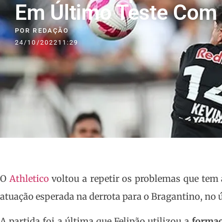
Em Último Teste Com T
POR
REDAÇÃO
24/10/2022
11:29
O
Athletico
voltou a repetir os problemas que tem
atuação esperada na derrota para o Bragantino, no ú
A partida foi a última que Felipão utilizou a
formaç