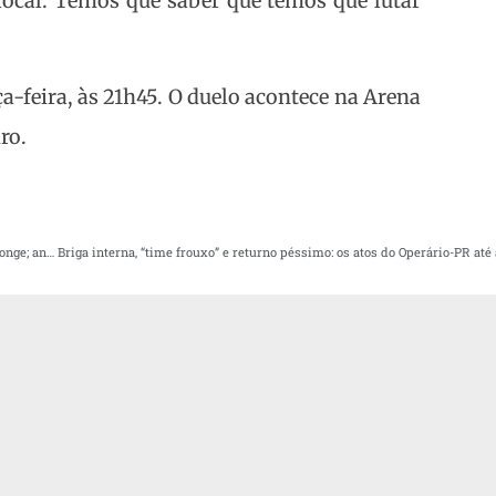
ocal. Temos que saber que temos que lutar
a-feira, às 21h45. O duelo acontece na Arena
ro.
Londrina se supera de novo em virada e deixa sensação de que poderia ir mais longe; análise