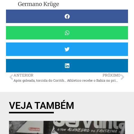
Germano Krüge
ANTERIOR
PRÓXIMO
Após goleada, torcida do Coritiba estende faixas de protesto no Couto Pereira: “Diretoria mentirosa”
Athletico recebe o Bahia no primeiro jogo da semifinal do Brasileirão Feminino A2
VEJA TAMBÉM