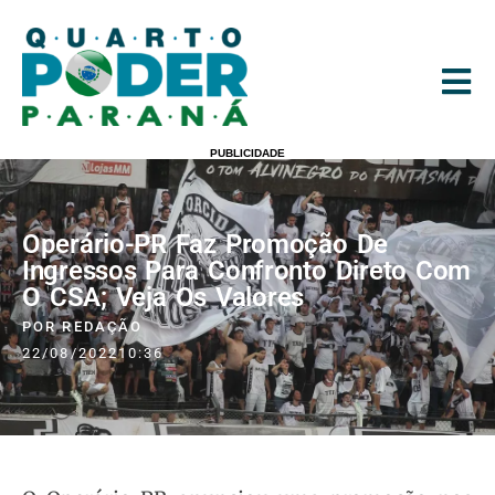
PUBLICIDADE
Operário-PR Faz Promoção De
Ingressos Para Confronto Direto Com
O CSA; Veja Os Valores
POR
REDAÇÃO
22/08/2022
10:36