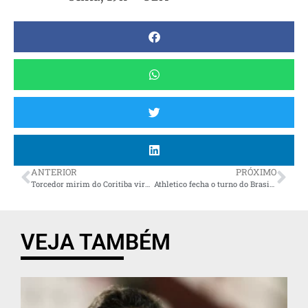
ANTERIOR
PRÓXIMO
Torcedor mirim do Coritiba vira voz e símbolo nas arquibancadas do Couto Pereira: “É a minha vida”
Athletico fecha o turno do Brasileiro consolidado no G-6 em meio à agenda cheia; análise
VEJA TAMBÉM