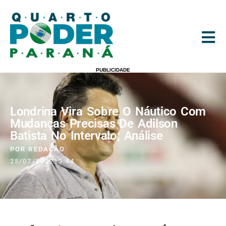
PUBLICIDADE
Londrina Vira Sobre O Náutico Com
Mudanças Precisas De Adilson
Batista No Intervalo; Análise
POR
REDAÇÃO
25/07/2022
13:44